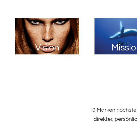
Vision
Missi
10 Marken höchsten
direkter, persönli